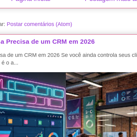
ar:
Postar comentários (Atom)
a Precisa de um CRM em 2026
a de um CRM em 2026 Se você ainda controla seus cli
é o a...