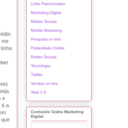
Links Patrocinados
Marketing Digital
Mídias Sociais
Mobile Marketing
estão
Pesquisa on-line
e me
 tinha
Publicidade Online
Redes Sociais
eber
Tecnologia
Twitter
 vez
Vendas on-line
seja
Web 2.0
s e
 é a
Conteúdo Grátis Marketing
 em
Digital
 que