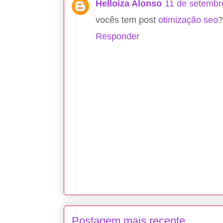
Helloiza Alonso
11 de setembr
vocês tem post
otimização seo
?
Responder
Postagem mais recente