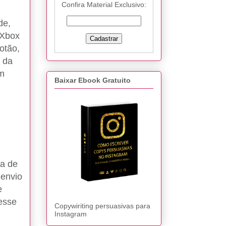
Confira Material Exclusivo:
de,
 Xbox
otão,
 da
um
Baixar Ebook Gratuito
ma de
 envio
e
esse
Copywiriting persuasivas para
Instagram